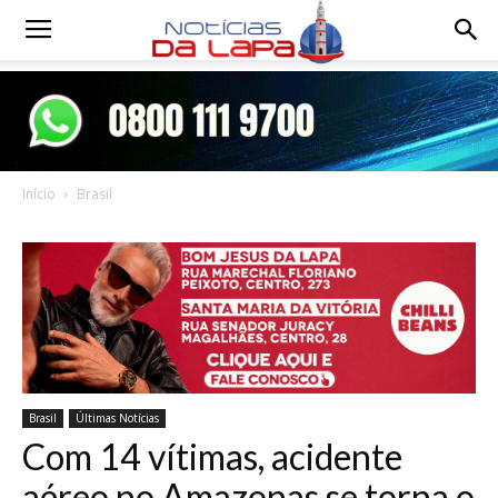
Notícias
da
Início
Brasil
Lapa
Brasil
Últimas Notícias
Com 14 vítimas, acidente
aéreo no Amazonas se torna o