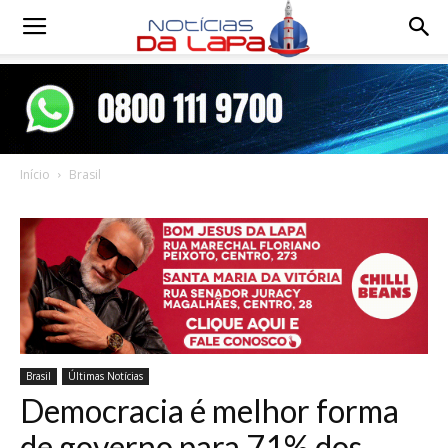
Notícias
da
Início
Brasil
Lapa
Brasil
Últimas Notícias
Democracia é melhor forma
de governo para 71% dos