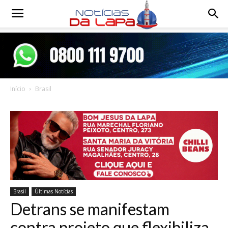
Notícias
da
Início
Brasil
Lapa
Brasil
Últimas Notícias
Detrans se manifestam
contra projeto que flexibiliza