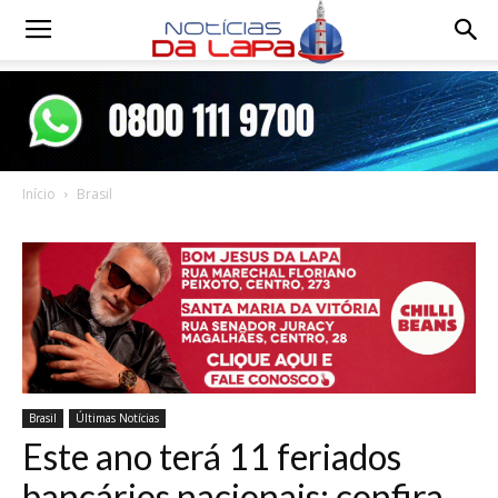
Notícias
da
Início
Brasil
Lapa
Brasil
Últimas Notícias
Este ano terá 11 feriados
bancários nacionais; confira