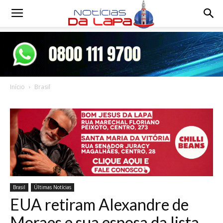
Notícias
da
Início
Brasil
Lapa
Brasil
Últimas Notícias
EUA retiram Alexandre de
Moraes e sua esposa da lista