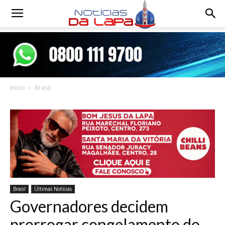
Notícias
da
Início
Brasil
Lapa
Brasil
Últimas Notícias
Governadores decidem
prorrogar congelamento do