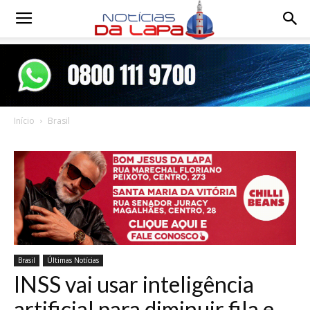
Notícias
da
Início
Brasil
Lapa
Brasil
Últimas Notícias
INSS vai usar inteligência
artificial para diminuir fila e