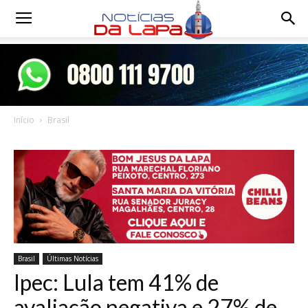
Notícias
da
Início
Brasil
Lapa
Brasil
Últimas Notícias
Ipec: Lula tem 41% de
avaliação negativa e 27% de