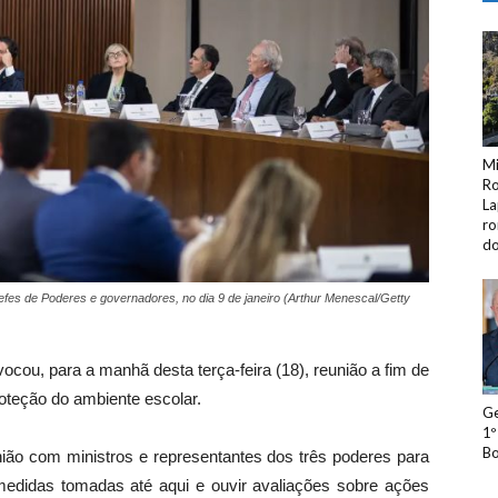
Mi
Ro
La
ro
do
efes de Poderes e governadores, no dia 9 de janeiro (Arthur Menescal/Getty
vocou, para a manhã desta terça-feira (18), reunião a fim de
proteção do ambiente escolar.
Ge
1º
Bo
ião com ministros e representantes dos três poderes para
medidas tomadas até aqui e ouvir avaliações sobre ações