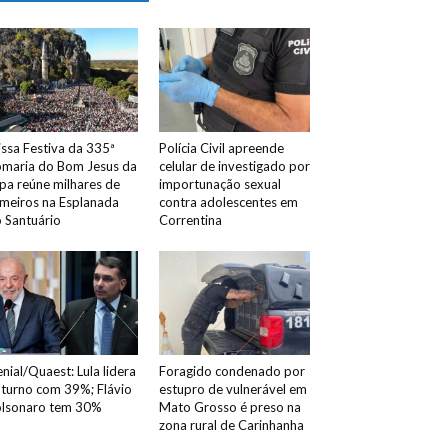
ssa Festiva da 335ª
Polícia Civil apreende
maria do Bom Jesus da
celular de investigado por
pa reúne milhares de
importunação sexual
meiros na Esplanada
contra adolescentes em
 Santuário
Correntina
nial/Quaest: Lula lidera
Foragido condenado por
 turno com 39%; Flávio
estupro de vulnerável em
lsonaro tem 30%
Mato Grosso é preso na
zona rural de Carinhanha