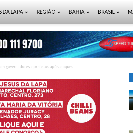
S DA LAPA
REGIÃO
BAHIA
BRASIL
M
com governadores e prefeitos após ataques