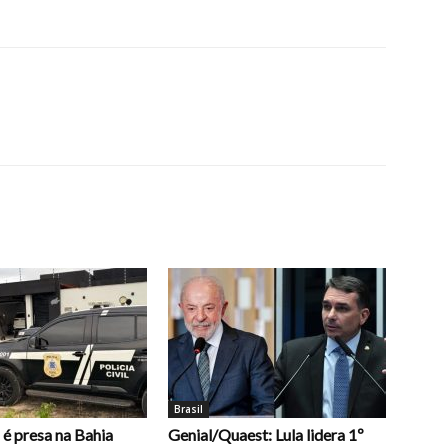
Brasil
é presa na Bahia
Genial/Quaest: Lula lidera 1º