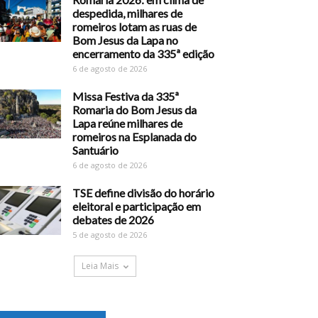
despedida, milhares de
romeiros lotam as ruas de
Bom Jesus da Lapa no
encerramento da 335ª edição
6 de agosto de 2026
Missa Festiva da 335ª
Romaria do Bom Jesus da
Lapa reúne milhares de
romeiros na Esplanada do
Santuário
6 de agosto de 2026
TSE define divisão do horário
eleitoral e participação em
debates de 2026
5 de agosto de 2026
Leia Mais