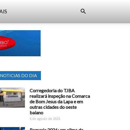
AIS
NOTICIAS DO DIA
Corregedoria do TJBA
realizará inspeção na Comarca
de Bom Jesus da Lapa e em
outras cidades do oeste
baiano
6 de agosto de 2026
Romaria 2026: em clima de