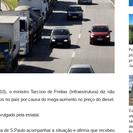
Po
pl
pr
Ja
0), o ministro Tarcísio de Freitas (Infraestrutura) diz não
ros no país por causa do mega-aumento no preço do diesel.
Co
vulgado pela estatal.
at
se
de
olha de S.Paulo acompanhar a situação e afirma que recebeu
Pr