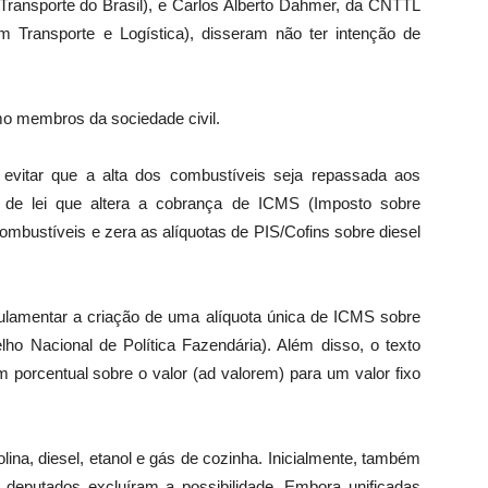
Transporte do Brasil), e Carlos Alberto Dahmer, da CNTTL
 Transporte e Logística), disseram não ter intenção de
mo membros da sociedade civil.
evitar que a alta dos combustíveis seja repassada aos
 de lei que altera a cobrança de ICMS (Imposto sobre
ombustíveis e zera as alíquotas de PIS/Cofins sobre diesel
ulamentar a criação de uma alíquota única de ICMS sobre
o Nacional de Política Fazendária). Além disso, o texto
 porcentual sobre o valor (ad valorem) para um valor fixo
lina, diesel, etanol e gás de cozinha. Inicialmente, também
 deputados excluíram a possibilidade. Embora unificadas