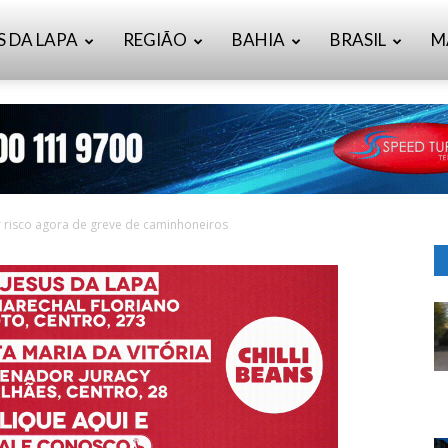
S DA LAPA
REGIÃO
BAHIA
BRASIL
M
er risco agora de greve de caminhoneiros