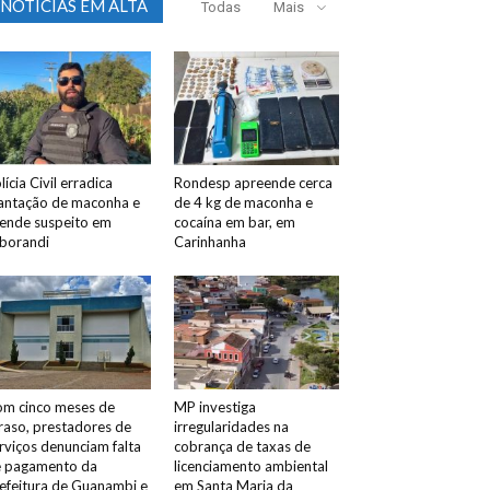
NOTICIAS EM ALTA
Todas
Mais
lícia Civil erradica
Rondesp apreende cerca
antação de maconha e
de 4 kg de maconha e
ende suspeito em
cocaína em bar, em
borandi
Carinhanha
m cinco meses de
MP investiga
raso, prestadores de
irregularidades na
rviços denunciam falta
cobrança de taxas de
 pagamento da
licenciamento ambiental
efeitura de Guanambi e
em Santa Maria da