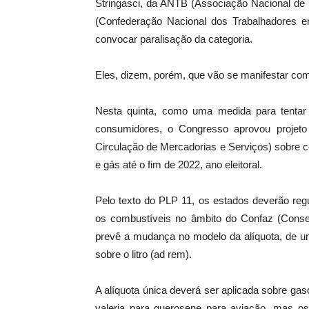
Stringasci, da ANTB (Associação Nacional de 
(Confederação Nacional dos Trabalhadores em
convocar paralisação da categoria.
Eles, dizem, porém, que vão se manifestar co
Nesta quinta, como uma medida para tentar 
consumidores, o Congresso aprovou projeto
Circulação de Mercadorias e Serviços) sobre c
e gás até o fim de 2022, ano eleitoral.
Pelo texto do PLP 11, os estados deverão reg
os combustíveis no âmbito do Confaz (Conselh
prevê a mudança no modelo da alíquota, de um
sobre o litro (ad rem).
A alíquota única deverá ser aplicada sobre gaso
valeria para querosene para aviação, mas os