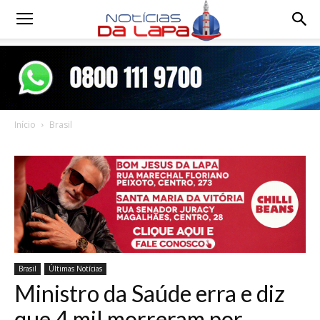
Notícias
da
Início
Brasil
Lapa
Brasil
Últimas Notícias
Ministro da Saúde erra e diz
que 4 mil morreram por