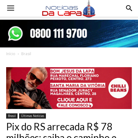
Notícias
da
Início
Brasil
Lapa
Brasil
Últimas Notícias
Pix do RS arrecada R$ 78
milhões; saiba o caminho e