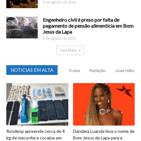
9 de agosto de 2026
Engenheiro civil é preso por falta de
pagamento de pensão alimentícia em Bom
Jesus da Lapa
8 de agosto de 2026
Leia Mais
NOTICIAS EM ALTA
Todas
Redação
José Hélio
Rondesp apreende cerca de 4
Dandara Luanda leva o nome de
kg de maconha e cocaína em
Bom Jesus da Lapa para a