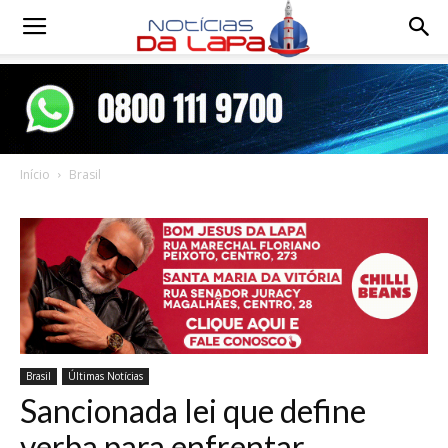
Notícias
da
Início
Brasil
Lapa
Brasil
Últimas Notícias
Sancionada lei que define
verba para enfrentar