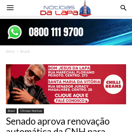
Notícias
da
Início
Brasil
Lapa
Brasil
Últimas Notícias
Senado aprova renovação
automática da CNH para