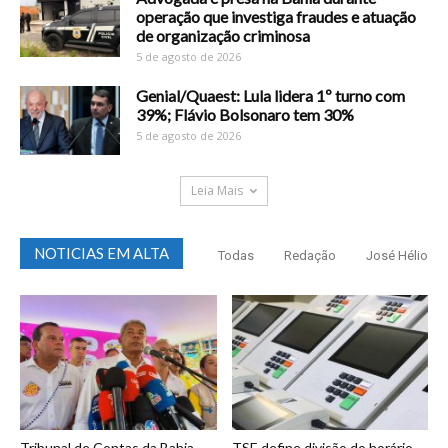
operação que investiga fraudes e atuação
de organização criminosa
5 de agosto de 2026
Genial/Quaest: Lula lidera 1º turno com
39%; Flávio Bolsonaro tem 30%
5 de agosto de 2026
Leia Mais
NOTICIAS EM ALTA
Todas
Redação
José Hélio
Tribunal de Contas da Bahia
TSE define divisão do horário