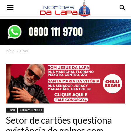
Notícias
da
Início
Brasil
Lapa
Brasil
Últimas Notícias
Setor de cartões questiona
existência de golpes com