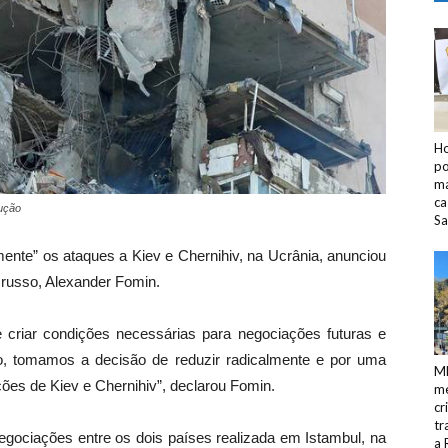
Ho
po
ma
ca
ução
Sa
mente” os ataques a Kiev e Chernihiv, na Ucrânia
, anunciou
a russo, Alexander Fomin.
e criar condições necessárias para negociações futuras e
do, tomamos a decisão de reduzir radicalmente e por uma
M
ões de Kiev e Chernihiv”, declarou Fomin.
me
cr
tr
egociações entre os dois países realizada em Istambul, na
a 