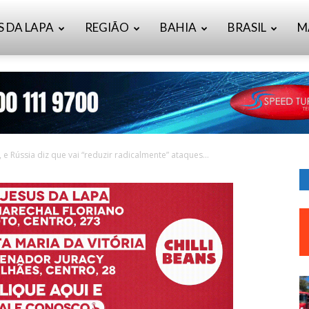
S DA LAPA
REGIÃO
BAHIA
BRASIL
M
e Rússia diz que vai “reduzir radicalmente” ataques...