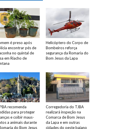
mem é preso após
Helicóptero do Corpo de
lícia encontrar pés de
Bombeiros reforça
conha no quintal de
segurança da Romaria do
sa em Riacho de
Bom Jesus da Lapa
ntana
PBA recomenda
Corregedoria do TJBA
didas para proteger
realizará inspeção na
ianças e coibir maus-
Comarca de Bom Jesus
atos a animais durante
da Lapa e em outras
Romaria do Bom Jesus
cidades do oeste baiano