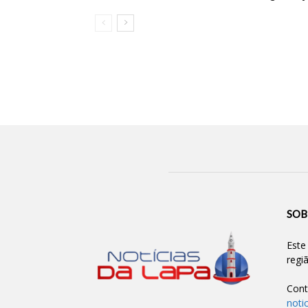
SOB
Este
regi
Cont
noti