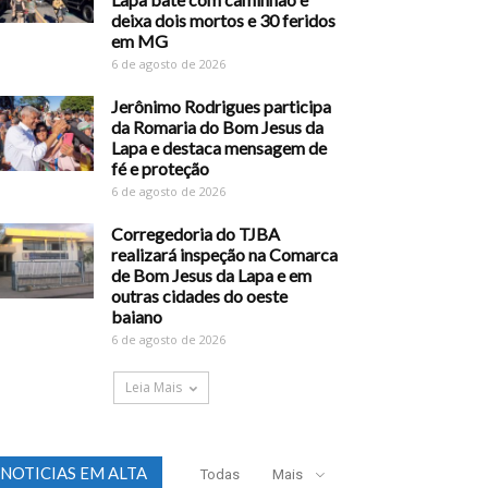
deixa dois mortos e 30 feridos
em MG
6 de agosto de 2026
Jerônimo Rodrigues participa
da Romaria do Bom Jesus da
Lapa e destaca mensagem de
fé e proteção
6 de agosto de 2026
Corregedoria do TJBA
realizará inspeção na Comarca
de Bom Jesus da Lapa e em
outras cidades do oeste
baiano
6 de agosto de 2026
Leia Mais
NOTICIAS EM ALTA
Todas
Mais