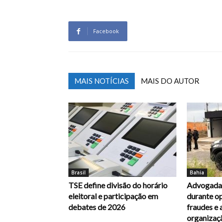
Facebook
MAIS NOTÍCIAS
MAIS DO AUTOR
Brasil
Bahia
TSE define divisão do horário
Advogada 
eleitoral e participação em
durante op
debates de 2026
fraudes e 
organizaç