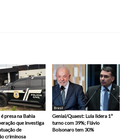
Brasil
é presa na Bahia
Genial/Quaest: Lula lidera 1º
eração que investiga
turno com 39%; Flávio
atuação de
Bolsonaro tem 30%
ão criminosa