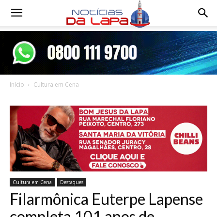
Notícias
da
Início
Cultura em Cena
Lapa
Cultura em Cena
Destaques
Filarmônica Euterpe Lapense
completa 101 anos de