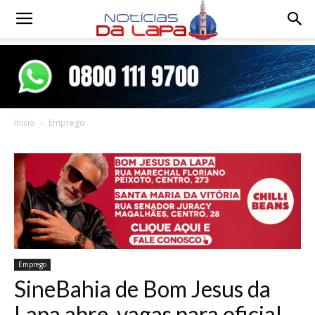
Notícias
da
Início
Emprego
Lapa
Emprego
SineBahia de Bom Jesus da
Lapa abre vagas para oficial