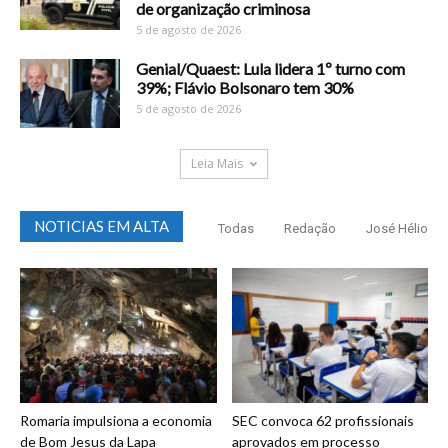
de organização criminosa
5 de agosto de 2026
Genial/Quaest: Lula lidera 1º turno com
39%; Flávio Bolsonaro tem 30%
5 de agosto de 2026
Leia Mais
NOTICIAS EM ALTA
Todas
Redação
José Hélio
Romaria impulsiona a economia
SEC convoca 62 profissionais
de Bom Jesus da Lapa
aprovados em processo