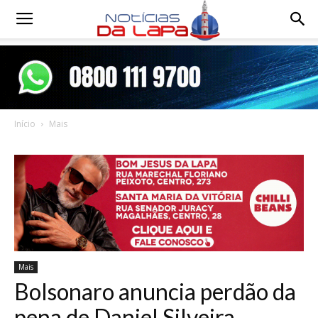
Notícias
da
Início
Mais
Lapa
Mais
Bolsonaro anuncia perdão da
pena de Daniel Silveira,