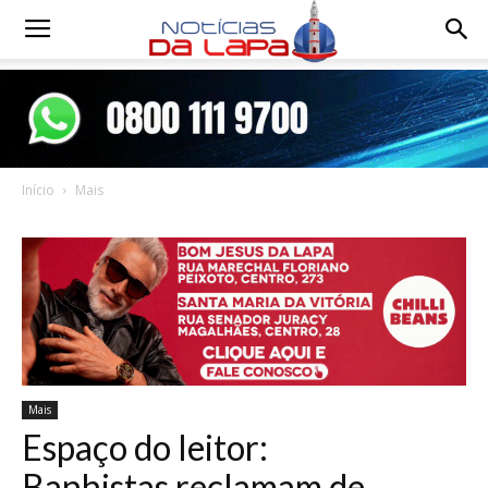
Notícias
da
Início
Mais
Lapa
Mais
Espaço do leitor:
Banhistas reclamam de