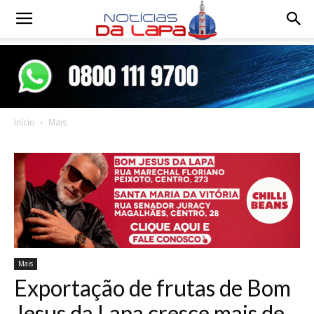
Notícias
da
Início
Mais
Lapa
Mais
Exportação de frutas de Bom
Jesus da Lapa cresce mais de