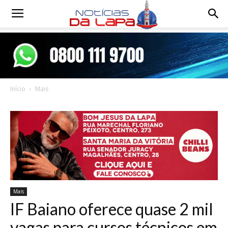
Notícias
da
Início
Mais
Lapa
Mais
IF Baiano oferece quase 2 mil
vagas para cursos técnicos em