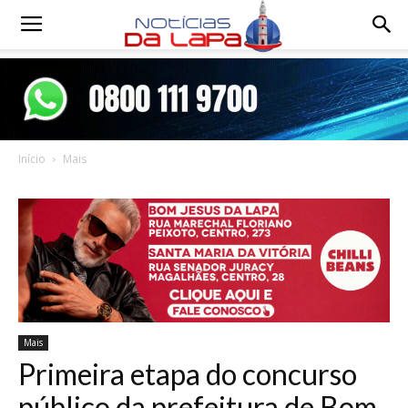
Notícias
da
Início
Mais
Lapa
Mais
Primeira etapa do concurso
público da prefeitura de Bom