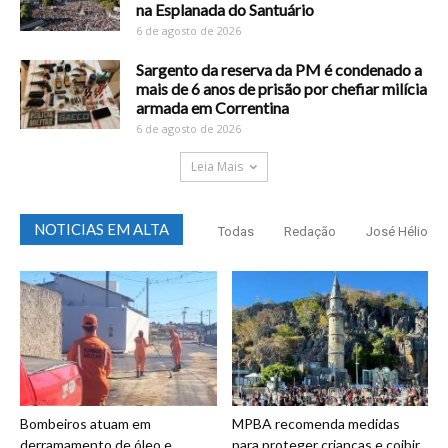
na Esplanada do Santuário
6 de agosto de 2026
Sargento da reserva da PM é condenado a
mais de 6 anos de prisão por chefiar milícia
armada em Correntina
6 de agosto de 2026
Leia Mais
NOTICIAS EM ALTA
Todas
Redação
José Hélio
Bombeiros atuam em
MPBA recomenda medidas
derramamento de óleo e
para proteger crianças e coibir