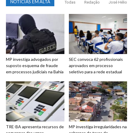
NOTICIAS EM ALTA
Todas
Redação
José Hélio
MP investiga advogados por
SEC convoca 62 profissionais
suposto esquema de fraude
aprovados em processo
em processos judiciais na Bahia
seletivo para a rede estadual
TRE-BA apresenta recursos de
MP investiga irregularidades na
segurança das urnas
cobrança de taxas de