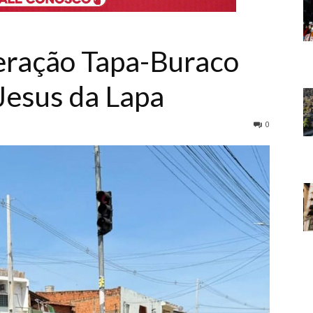
eração Tapa-Buraco
esus da Lapa
0