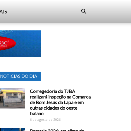
AIS
NOTICIAS DO DIA
Corregedoria do TJBA
realizará inspeção na Comarca
de Bom Jesus da Lapa e em
outras cidades do oeste
baiano
6 de agosto de 2026
Romaria 2026: em clima de