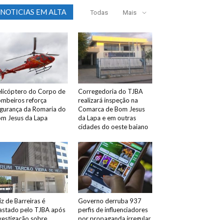
NOTICIAS EM ALTA
Todas
Mais
licóptero do Corpo de
Corregedoria do TJBA
mbeiros reforça
realizará inspeção na
gurança da Romaria do
Comarca de Bom Jesus
m Jesus da Lapa
da Lapa e em outras
cidades do oeste baiano
iz de Barreiras é
Governo derruba 937
astado pelo TJBA após
perfis de influenciadores
vestigação sobre
por propaganda irregular