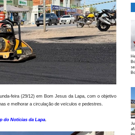
He
Bo
se
Bo
unda-feira (29/12) em Bom Jesus da Lapa, com o objetivo
nas e melhorar a circulação de veículos e pedestres.
p do Notícias da Lapa
.
Ju
af
in