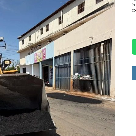
ir
co