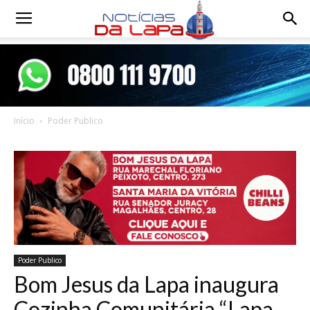
Notícias
da
Início
Poder Publico
Lapa
Poder Publico
Bom Jesus da Lapa inaugura
Cozinha Comunitária “Lapa