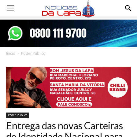
Notícias
da
Início
Poder Publico
Lapa
Poder Publico
Entrega das novas Carteiras
de Identidade Nacional para