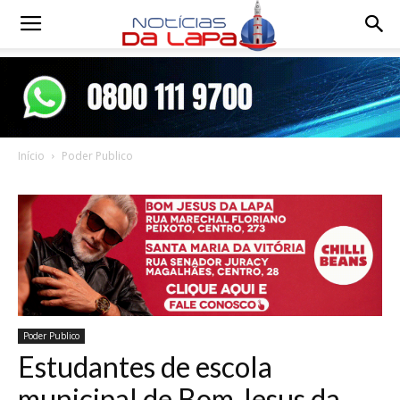
Notícias
da
Início
Poder Publico
Lapa
Poder Publico
Estudantes de escola
municipal de Bom Jesus da