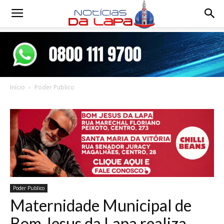
Notícias
da
Início
Poder Publico
Lapa
Poder Publico
Maternidade Municipal de
Bom Jesus da Lapa realiza