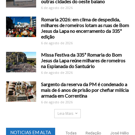
outras cidades do oeste baiano
6 de agosto de 2026
Romaria 2026: em clima de despedida,
milhares de romeiros lotam as ruas de Bom
Jesus da Lapa no encerramento da 335ª
edição
6 de agosto de 2026
Missa Festiva da 335ª Romaria do Bom
Jesus da Lapa reúne milhares de romeiros
na Esplanada do Santuário
6 de agosto de 2026
Sargento da reserva da PM é condenado a
mais de 6 anos de prisão por chefiar milícia
armada em Correntina
6 de agosto de 2026
Leia Mais
NOTICIAS EM ALTA
Todas
Redação
José Hélio