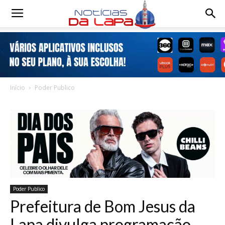
Notícias
da
Início
Poder Publico
Lapa
Poder Publico
Prefeitura de Bom Jesus da
Lapa divulga programação