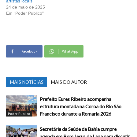
artistas locais
24 de maio de 2025
Em "Poder Publico"
Facebook
WhatsApp
MAIS NOTÍCIAS
MAIS DO AUTOR
Prefeito Eures Ribeiro acompanha
estrutura montada na Coroa do Rio São
Francisco durante a Romaria 2026
Poder Publico
Secretária da Saúde da Bahia cumpre
agenda em Bom Jesus da Lapa para discutir