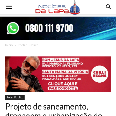
Notícias
da
Início
Poder Publico
Lapa
Poder Publico
Projeto de saneamento,
drenagem e urbanização do