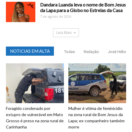
Dandara Luanda leva o nome de Bom Jesus
da Lapa para a Globo no Estrelas da Casa
7 de agosto de 2026
Leia Mais
NOTICIAS EM ALTA
Todas
Redação
José Hélio
Foragido condenado por
Mulher é vítima de feminicídio
estupro de vulnerável em Mato
na zona rural de Bom Jesus da
Grosso é preso na zona rural de
Lapa; ex-companheiro também
Carinhanha
morre