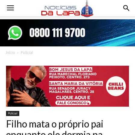
Notícias
da
Início
Polícial
Lapa
Polícial
Filho mata o próprio pai
enquanto ele dormia na