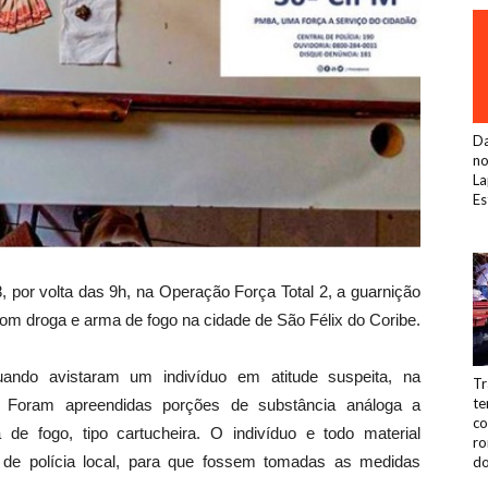
Da
no
La
Es
 por volta das 9h, na Operação Força Total 2, a guarnição
m droga e arma de fogo na cidade de São Félix do Coribe.
quando avistaram um indivíduo em atitude suspeita, na
Tr
te
 Foram apreendidas porções de substância análoga a
co
e fogo, tipo cartucheira. O indivíduo e todo material
ro
 de polícia local, para que fossem tomadas as medidas
do