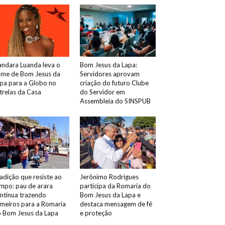
ndara Luanda leva o
Bom Jesus da Lapa:
me de Bom Jesus da
Servidores aprovam
pa para a Globo no
criação do futuro Clube
trelas da Casa
do Servidor em
Assembleia do SINSPUB
adição que resiste ao
Jerônimo Rodrigues
mpo: pau de arara
participa da Romaria do
ntinua trazendo
Bom Jesus da Lapa e
meiros para a Romaria
destaca mensagem de fé
 Bom Jesus da Lapa
e proteção