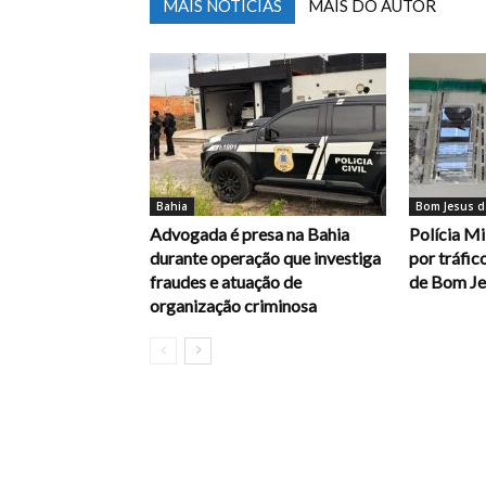
MAIS NOTÍCIAS
MAIS DO AUTOR
Bahia
Bom Jesus d
Advogada é presa na Bahia
Polícia Mi
durante operação que investiga
por tráfic
fraudes e atuação de
de Bom Je
organização criminosa