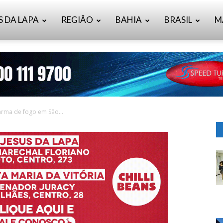
S DA LAPA
REGIÃO
BAHIA
BRASIL
M
rma de fogo em São...