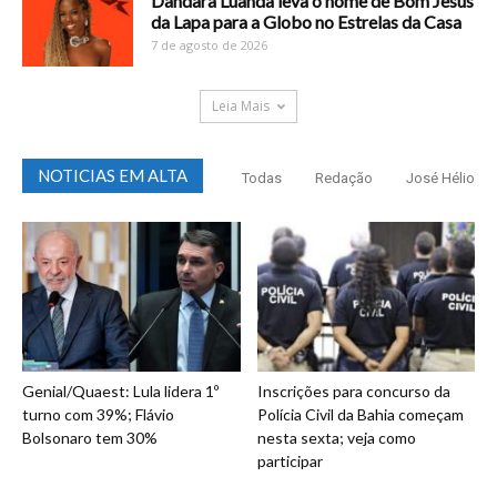
Dandara Luanda leva o nome de Bom Jesus
da Lapa para a Globo no Estrelas da Casa
7 de agosto de 2026
Leia Mais
NOTICIAS EM ALTA
Todas
Redação
José Hélio
Genial/Quaest: Lula lidera 1º
Inscrições para concurso da
turno com 39%; Flávio
Polícia Civil da Bahia começam
Bolsonaro tem 30%
nesta sexta; veja como
participar