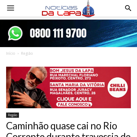
Notícias
da
Início
Região
Lapa
Região
Caminhão quase cai no Rio
Corrente durante travessia de