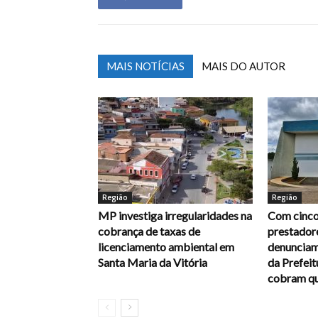
MAIS NOTÍCIAS
MAIS DO AUTOR
Região
Região
MP investiga irregularidades na
Com cinco
cobrança de taxas de
prestadore
licenciamento ambiental em
denunciam
Santa Maria da Vitória
da Prefei
cobram qu