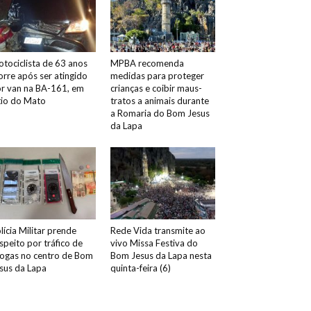
tociclista de 63 anos
MPBA recomenda
rre após ser atingido
medidas para proteger
r van na BA-161, em
crianças e coibir maus-
tio do Mato
tratos a animais durante
a Romaria do Bom Jesus
da Lapa
lícia Militar prende
Rede Vida transmite ao
speito por tráfico de
vivo Missa Festiva do
ogas no centro de Bom
Bom Jesus da Lapa nesta
sus da Lapa
quinta-feira (6)