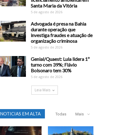
Santa Maria da Vitória
5 de agosto de 2026
Advogada é presa na Bahia
durante operação que
investiga fraudes e atuação de
organização criminosa
5 de agosto de 2026
Genial/Quaest: Lula lidera 1º
turno com 39%; Flávio
Bolsonaro tem 30%
5 de agosto de 2026
Leia Mais
NOTICIAS EM ALTA
Todas
Mais