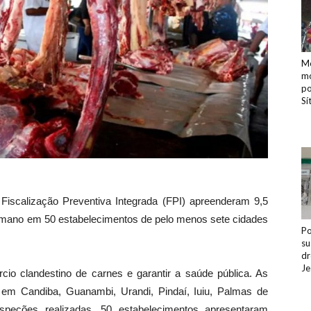
Mo
mo
po
Sí
Fiscalização Preventiva Integrada (FPI) apreenderam 9,5
umano em 50 estabelecimentos de pelo menos sete cidades
Po
su
dr
Je
cio clandestino de carnes e garantir a saúde pública. As
s em Candiba, Guanambi, Urandi, Pindaí, Iuiu, Palmas de
nspeções realizadas, 50 estabelecimentos apresentaram