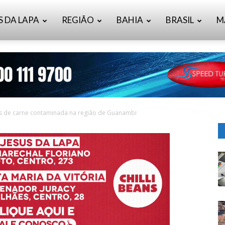
S DA LAPA
REGIÃO
BAHIA
BRASIL
M
as de carne contaminada na região de Guanambi