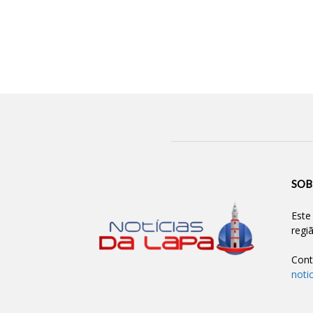
SOB
Este
regi
Cont
noti