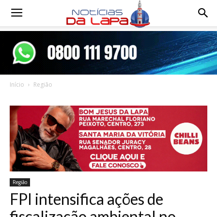
Notícias
da
Início
Região
Lapa
Região
FPI intensifica ações de
fiscalização ambiental no