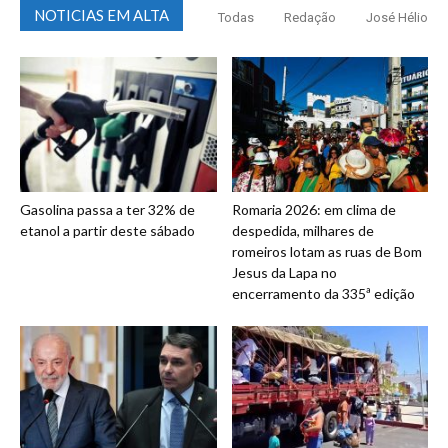
NOTICIAS EM ALTA
Todas
Redação
José Hélio
Gasolina passa a ter 32% de
Romaria 2026: em clima de
etanol a partir deste sábado
despedida, milhares de
romeiros lotam as ruas de Bom
Jesus da Lapa no
encerramento da 335ª edição