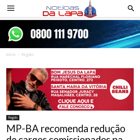
Notícias
da
Início
Região
Lapa
Região
MP-BA recomenda redução
de cargos comissionados na