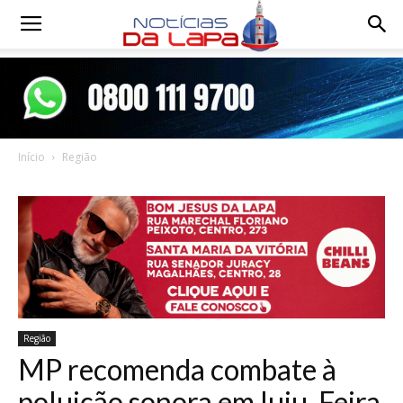
Notícias
da
Início
Região
Lapa
Região
MP recomenda combate à
poluição sonora em Iuiu, Feira