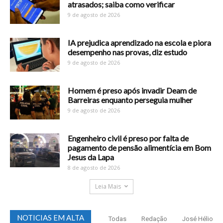
atrasados; saiba como verificar
9 de agosto de 2026
IA prejudica aprendizado na escola e piora
desempenho nas provas, diz estudo
9 de agosto de 2026
Homem é preso após invadir Deam de
Barreiras enquanto perseguia mulher
9 de agosto de 2026
Engenheiro civil é preso por falta de
pagamento de pensão alimentícia em Bom
Jesus da Lapa
8 de agosto de 2026
Leia Mais
NOTICIAS EM ALTA
Todas
Redação
José Hélio