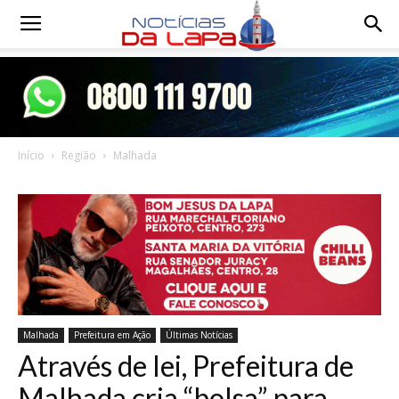
Notícias
da
Início
Região
Malhada
Lapa
Malhada
Prefeitura em Ação
Últimas Notícias
Através de lei, Prefeitura de
Malhada cria “bolsa” para