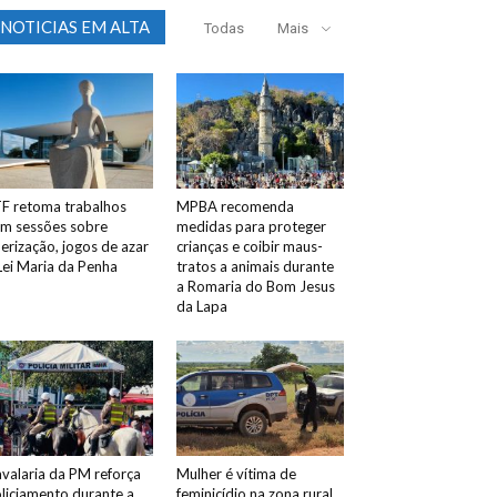
NOTICIAS EM ALTA
Todas
Mais
F retoma trabalhos
MPBA recomenda
m sessões sobre
medidas para proteger
erização, jogos de azar
crianças e coibir maus-
Lei Maria da Penha
tratos a animais durante
a Romaria do Bom Jesus
da Lapa
valaria da PM reforça
Mulher é vítima de
liciamento durante a
feminicídio na zona rural