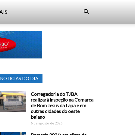
AIS
NOTICIAS DO DIA
Corregedoria do TJBA
realizará inspeção na Comarca
de Bom Jesus da Lapa e em
outras cidades do oeste
baiano
6 de agosto de 2026
Romaria 2026: em clima de