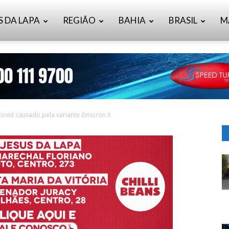
S DA LAPA
REGIÃO
BAHIA
BRASIL
M
 Covid causado pela variante ômicron X