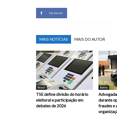
Facebook
MAIS NOTÍCIAS
MAIS DO AUTOR
Brasil
Bahia
TSE define divisão do horário
Advogada 
eleitoral e participação em
durante op
debates de 2026
fraudes e 
organizaç