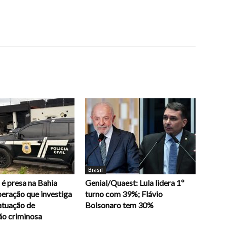
Brasil
é presa na Bahia
Genial/Quaest: Lula lidera 1º
eração que investiga
turno com 39%; Flávio
atuação de
Bolsonaro tem 30%
ão criminosa