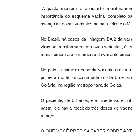
“A pasta mantém o constante monitorament
importância do esquema vacinal completo par
avanço de novas variantes no país”, disse o Mi
No Brasil, há casos da linhagem BA.2 da vari
vírus se transformam em novas variantes, às 
mais comum até o momento da variante ômicro
No país, o primeiro caso da variante ômicro
primeira morte foi confirmada no dia 6 de ja
Goiânia, na região metropolitana de Goiás.
O paciente, de 68 anos, era hipertenso e ti
pasta, ele havia recebido três doses de vaci
reforço.
O QUE VOCÊ PRECISA SABER SOBRE A X