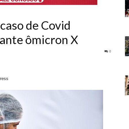
º caso de Covid
iante ômicron X
0
press