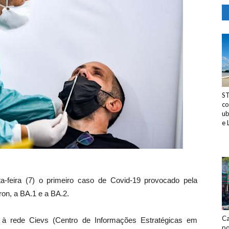
ST
co
ub
e 
a-feira (7) o primeiro caso de Covid-19 provocado pela
ron, a BA.1 e a BA.2.
Ca
an à rede Cievs (Centro de Informações Estratégicas em
po