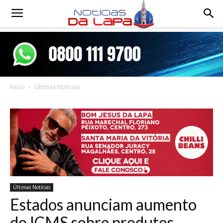
Notícias
da
Início
Últimas Notícias
Lapa
Últimas Notícias
Estados anunciam aumento
do ICMS sobre produtos