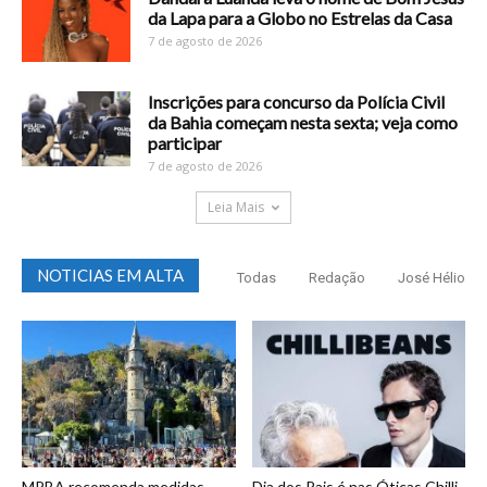
da Lapa para a Globo no Estrelas da Casa
7 de agosto de 2026
Inscrições para concurso da Polícia Civil
da Bahia começam nesta sexta; veja como
participar
7 de agosto de 2026
Leia Mais
NOTICIAS EM ALTA
Todas
Redação
José Hélio
MPBA recomenda medidas
Dia dos Pais é nas Óticas Chilli