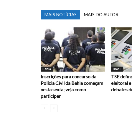
MAIS NOTÍCIAS
MAIS DO AUTOR
Bahia
Brasil
Inscrições para concurso da
TSE define
Polícia Civil da Bahia começam
eleitoral 
nesta sexta; veja como
debates d
participar