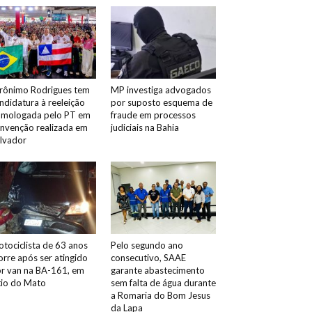
rônimo Rodrigues tem
MP investiga advogados
ndidatura à reeleição
por suposto esquema de
mologada pelo PT em
fraude em processos
nvenção realizada em
judiciais na Bahia
lvador
tociclista de 63 anos
Pelo segundo ano
rre após ser atingido
consecutivo, SAAE
r van na BA-161, em
garante abastecimento
tio do Mato
sem falta de água durante
a Romaria do Bom Jesus
da Lapa