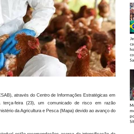
Je
ca
ho
co
Sa
ESAB), através do Centro de Informações Estratégicas em
a terça-feira (23), um comunicado de risco em razão
Mo
nistério da Agricultura e Pesca (Mapa) devido ao avanço do
mo
po
Sí
stadual estão recomendações acerca da intensificação da