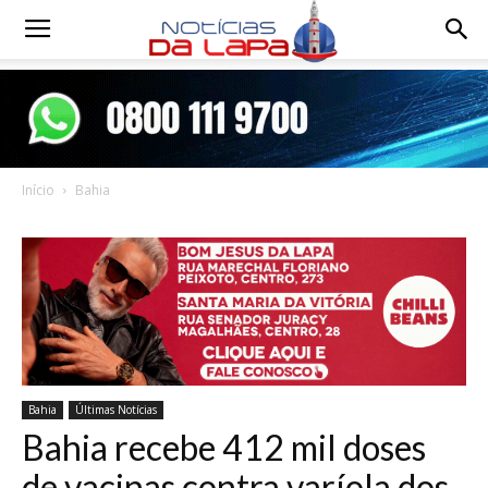
Notícias
da
Início
Bahia
Lapa
Bahia
Últimas Notícias
Bahia recebe 412 mil doses
de vacinas contra varíola dos