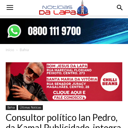
Notícias
da
Início
Bahia
Lapa
Bahia
Últimas Notícias
Consultor político Ian Pedro,
da Kamal Publicidade, integra