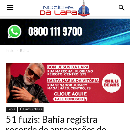
Notícias
da
Início
Bahia
Lapa
Bahia
Últimas Notícias
51 fuzis: Bahia registra
recorde de apreensões do