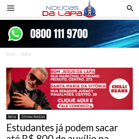
Notícias
da
Início
Bahia
Lapa
Bahia
Últimas Notícias
Estudantes já podem sacar
até R$ 800 de auxílio na