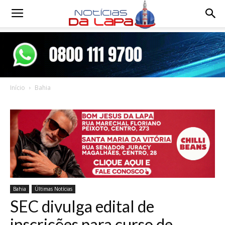
Notícias
da
Início
Bahia
Lapa
Bahia
Últimas Notícias
SEC divulga edital de
inscrições para curso de