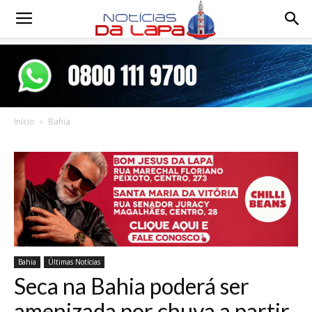
Notícias
da
Início
Bahia
Lapa
Bahia
Últimas Notícias
Seca na Bahia poderá ser
amenizada por chuva a partir